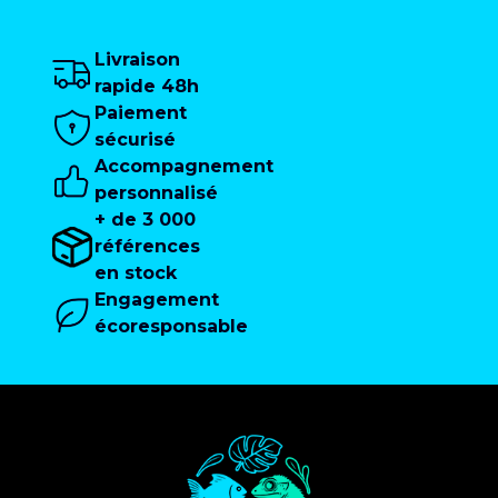
Livraison
rapide 48h
Paiement
sécurisé
Accompagnement
personnalisé
+ de 3 000
références
en stock
Engagement
écoresponsable