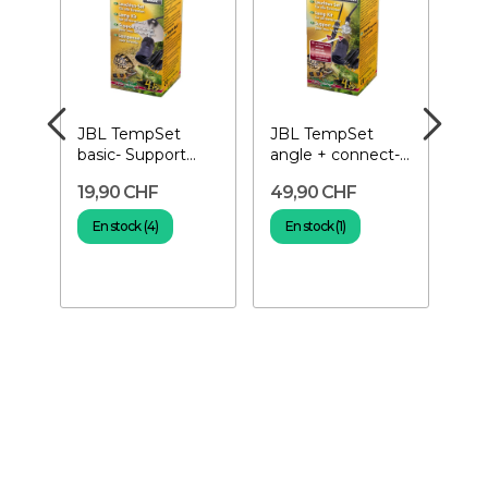
ght
JBL TempSet
JBL TempSet
EX
-
basic- Support
angle + connect-
Do
mpe
pour ampoule de
Support pour
Su
19,90 CHF
49,90 CHF
39
terrarium
ampoule de...
pou
En stock (4)
En stock (1)
E