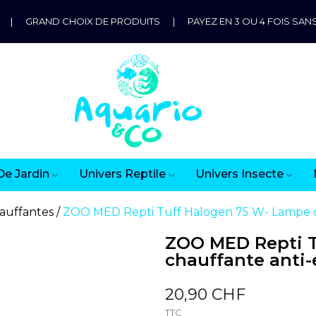
|
GRAND CHOIX DE PRODUITS
|
PAYEZ EN 3 OU 4 FOIS SANS
De Jardin
Univers Reptile
Univers Insecte
auffantes
ZOO MED Repti Tuff Halogen 75 W- Lampe c
ZOO MED Repti T
chauffante anti
20,90 CHF
TTC