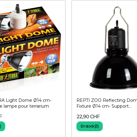
A Light Dome Ø14 cm-
REPTI ZOO Reflecting Do
e lampe pour terrarium
Fixture Ø14 cm- Support...
F
22,90 CHF
)
En stock (5)