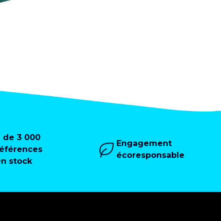
+ de 3 000
Engagement
références
écoresponsable
en stock