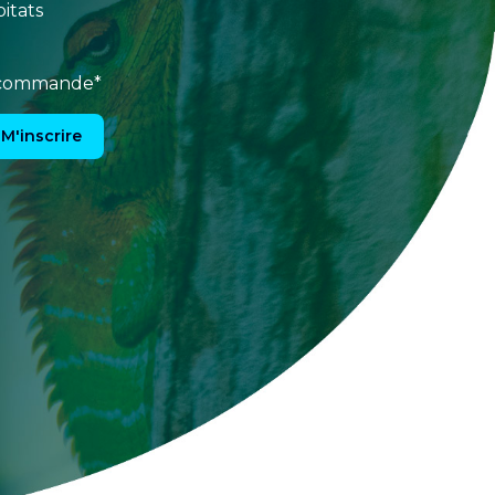
itats
e commande*
M'inscrire