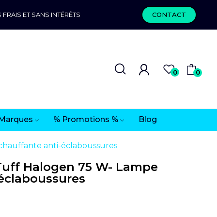
 FRAIS ET SANS INTÉRÊTS
CONTACT
0
0
Marques
% Promotions %
Blog
hauffante anti-éclaboussures
uff Halogen 75 W- Lampe
-éclaboussures