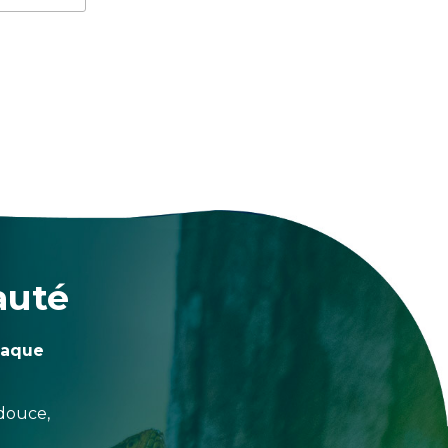
auté
haque
douce,