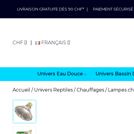
LIVRAISON GRATUITE DÈS 90 CHF*
|
PAIEMENT SÉCURISÉ
CHF
FRANÇAIS
Univers Eau Douce
Univers Bassin 
Accueil
Univers Reptiles
Chauffages
Lampes ch