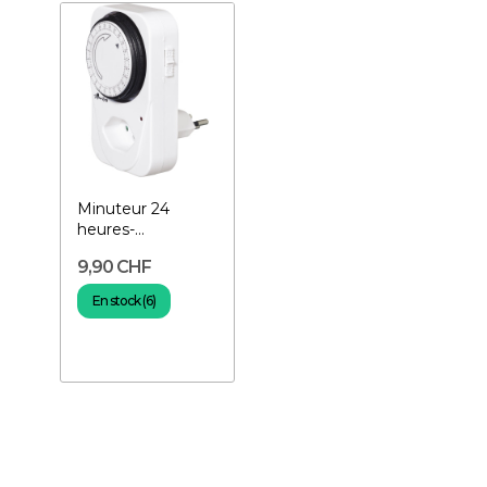
Minuteur 24
heures-
Programmateur
9,90 CHF
manuel
En stock (6)