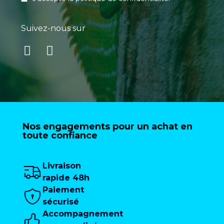
Suivez-nous sur
Nos engagements pour un achat en
toute confiance
Livraison
rapide 48h
Paiement
sécurisé
Accompagnement