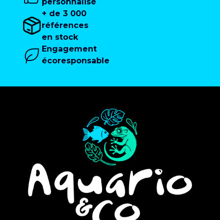
personnalisé
+ de 3 000
références
en stock
Engagement
écoresponsable