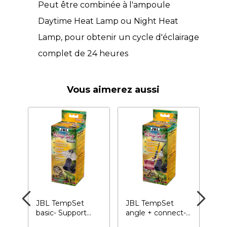
Peut être combinée à l'ampoule
Daytime Heat Lamp ou Night Heat
Lamp, pour obtenir un cycle d'éclairage
complet de 24 heures
Vous aimerez aussi
JBL TempSet
JBL TempSet
JB
basic- Support
angle + connect-
II 
r
pour ampoule de
Support pour
Pro