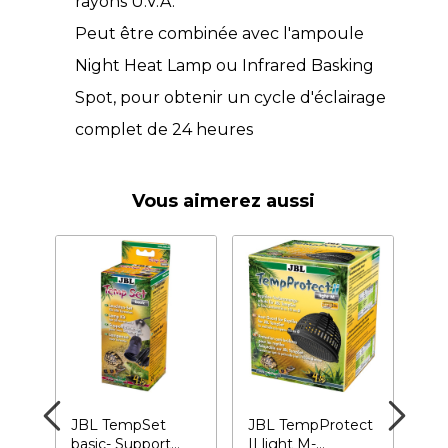
rayons U.V.A.
Peut être combinée avec l'ampoule
Night Heat Lamp ou Infrared Basking
Spot, pour obtenir un cycle d'éclairage
complet de 24 heures
Vous aimerez aussi
JBL TempSet
JBL TempProtect
RE
ome
basic- Support
II light M-
Re