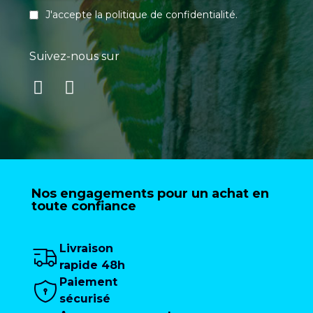
J'accepte la
politique de confidentialité
.
Suivez-nous sur
Nos engagements pour un achat en
toute confiance
Livraison
rapide 48h
Paiement
sécurisé