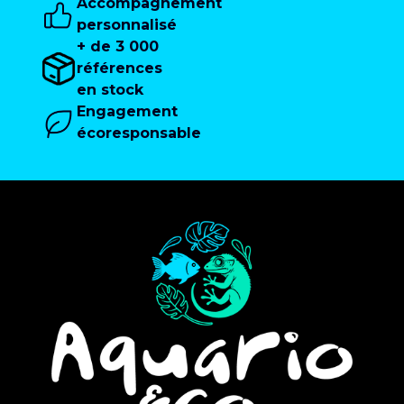
Accompagnement
personnalisé
+ de 3 000
références
en stock
Engagement
écoresponsable