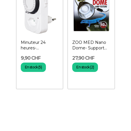
Minuteur 24
ZOO MED Nano
heures-
Dome- Support
Programmateur
de lampe
9,90 CHF
27,90 CHF
manuel
En stock (5)
En stock (2)