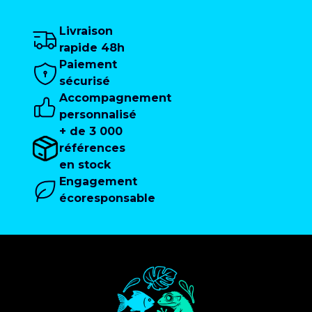
Livraison
rapide 48h
Paiement
sécurisé
Accompagnement
personnalisé
+ de 3 000
références
en stock
Engagement
écoresponsable