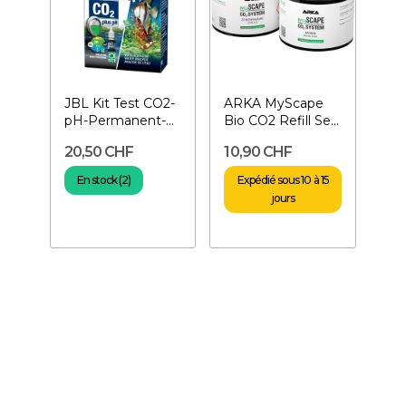
JBL Kit Test CO2-
ARKA MyScape
pH-Permanent-
Bio CO2 Refill Set-
Test CO2 pour
2 x 400 g
20,50 CHF
10,90 CHF
aquarium
En stock (2)
Expédié sous 10 à 15
jours