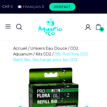
CHF
FRANÇAIS
CONTACT
0
Accueil
Univers Eau Douce
CO2
Aquarium
Kits CO2
JBL ProFlora CO2
Refill Bio- Recharge pour bio CO2