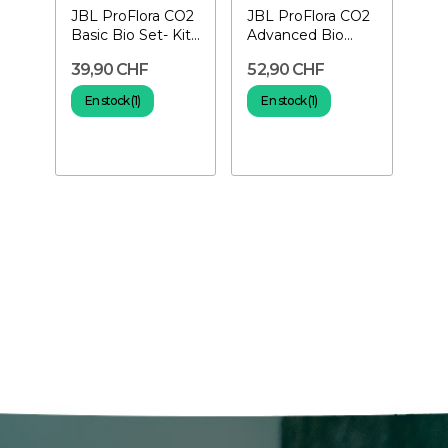
JBL ProFlora CO2
JBL ProFlora CO2
Basic Bio Set- Kit
Advanced Bio
CO2 pour
Set- CO2 pour
39,90 CHF
52,90 CHF
aquarium
aquarium
En stock (1)
En stock (1)