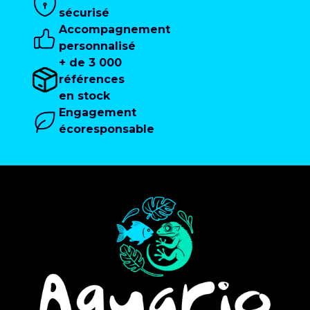
sécurisé
Accompagnement
personnalisé
+ de 3 000
références
en stock
Engagement
écoresponsable