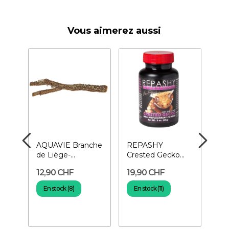
Vous aimerez aussi
ies
AQUAVIE Branche
REPASHY
RE
le
de Liège-
Crested Gecko
Nat
 x
Décoration pour
MRP 85 gr-
Bac
12,90 CHF
19,90 CHF
40
terrarium
Nourriture pour
60 
gecko à...
En stock (8)
En stock (11)
E