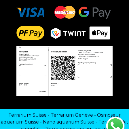
Terrarium Suisse
-
Terrarium Genève
-
Osmoseur
aquarium Suisse
-
Nano aquarium Suisse
-
Terrarium kit
complet
-
Pierre decoration aquarium