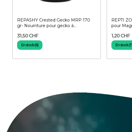
REPASHY Crested Gecko MRP 170
REPTI ZO
gr- Nourriture pour gecko à...
pour Magn
31,50 CHF
1,20 CHF
En stock (6)
En stock (1