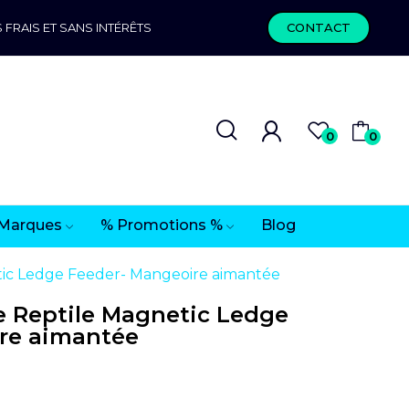
 FRAIS ET SANS INTÉRÊTS
CONTACT
0
0
Marques
% Promotions %
Blog
ic Ledge Feeder- Mangeoire aimantée
e Reptile Magnetic Ledge
re aimantée