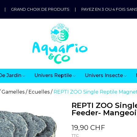
|
GRAND CHOIX DE PRODUITS
|
PAYEZ EN 3 OU 4 FOIS SANS
De Jardin
Univers Reptile
Univers Insecte
Gamelles / Ecuelles
REPTI ZOO Single Reptile Magnet
REPTI ZOO Singl
Feeder- Mangeoi
19,90 CHF
TTC