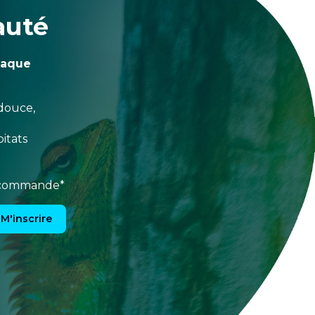
auté
haque
douce,
itats
e commande*
M'inscrire