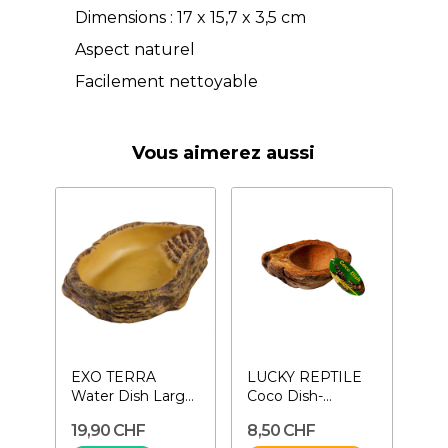
Dimensions : 17 x 15,7 x 3,5 cm
Aspect naturel
Facilement nettoyable
Vous aimerez aussi
EXO TERRA
LUCKY REPTILE
Water Dish Large-
Coco Dish-
Gamelle à eau
Mangeoire en
19,90 CHF
8,50 CHF
pour reptiles
coco