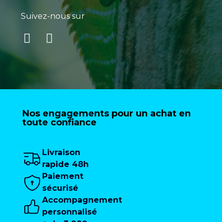
Suivez-nous sur
Nos engagements pour un achat en
toute confiance
Livraison
rapide 48h
Paiement
sécurisé
Accompagnement
personnalisé