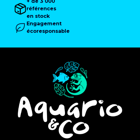
+ de 3 000
références
en stock
Engagement
écoresponsable