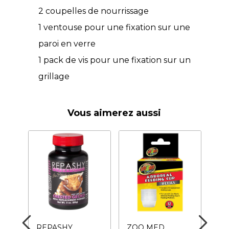
2 coupelles de nourrissage
1 ventouse pour une fixation sur une
paroi en verre
1 pack de vis pour une fixation sur un
grillage
Vous aimerez aussi
ngo
REPASHY
ZOO MED
DD