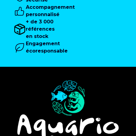
Accompagnement
personnalisé
+ de 3 000
références
en stock
Engagement
écoresponsable