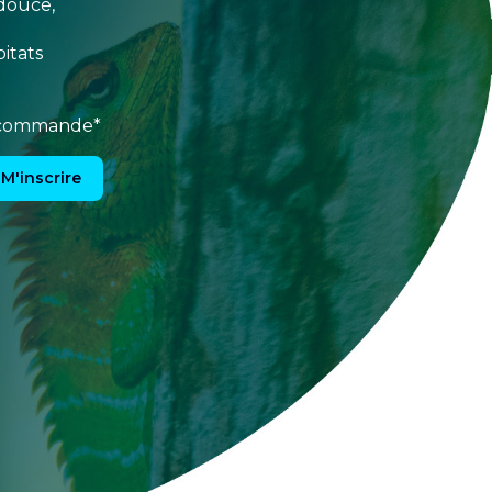
douce,
itats
e commande*
M'inscrire