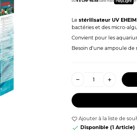
ou
4 x CHF 46.48
sans frais
Le
stérilisateur UV EHEI
bactéries et des micro-alg
Convient pour les aquarium
Besoin d'une ampoule de r
Ajouter à la liste de sou

Disponible
(1 Article)