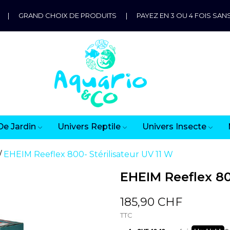
|
GRAND CHOIX DE PRODUITS
|
PAYEZ EN 3 OU 4 FOIS SANS
De Jardin
Univers Reptile
Univers Insecte
EHEIM Reeflex 800- Stérilisateur UV 11 W
EHEIM Reeflex 80
185,90 CHF
TTC