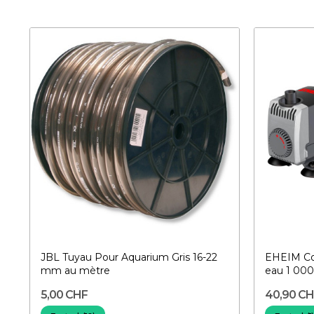
JBL Tuyau Pour Aquarium Gris 16-22
EHEIM Co
mm au mètre
eau 1 000
5,00 CHF
40,90 C