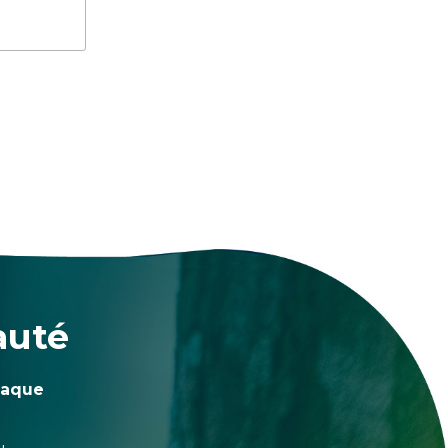
auté
haque