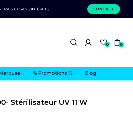
 FRAIS ET SANS INTÉRÊTS
CONTACT
0
0
Marques
% Promotions %
Blog
0- Stérilisateur UV 11 W