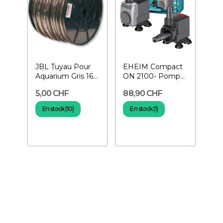
JBL Tuyau Pour
EHEIM Compact
Aquarium Gris 16-
ON 2100- Pompe
22 mm au mètre
à eau 2 100 L/H
5,00 CHF
88,90 CHF
En stock (10)
En stock (1)