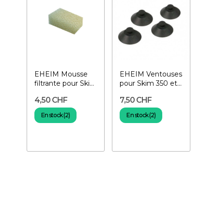
EHEIM Mousse
EHEIM Ventouses
filtrante pour Skim
pour Skim 350 et
350- 2 pcs
miniFlat/UP- Lot
4,50 CHF
7,50 CHF
de 4
En stock (2)
En stock (2)