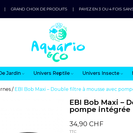
|
GRAND CHOIX DE PRODUITS
|
PAYEZ EN 3 OU 4 FOIS SANS
De Jardin
Univers Reptile
Univers Insecte
ernes
EBI Bob Maxi – Double filtre à mousse avec pomp
EBI Bob Maxi – D
pompe intégrée
34,90 CHF
TTC