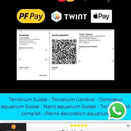
Terrarium Suisse
-
Terrarium Genève
-
Osmoseur
aquarium Suisse
-
Nano aquarium Suisse
-
Terrarium kit
complet
-
Pierre decoration aquarium