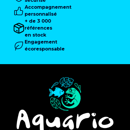
sécurisé
Accompagnement
personnalisé
+ de 3 000
références
en stock
Engagement
écoresponsable