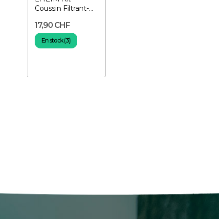
Coussin Filtrant-
Pour filtre
17,90 CHF
Professionnel...
En stock (3)