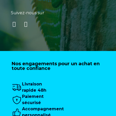
Suivez-nous sur
Nos engagements pour un achat en
toute confiance
Livraison
rapide 48h
Paiement
sécurisé
Accompagnement
personnalisé