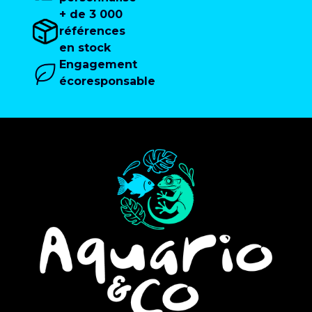
+ de 3 000
références
en stock
Engagement
écoresponsable