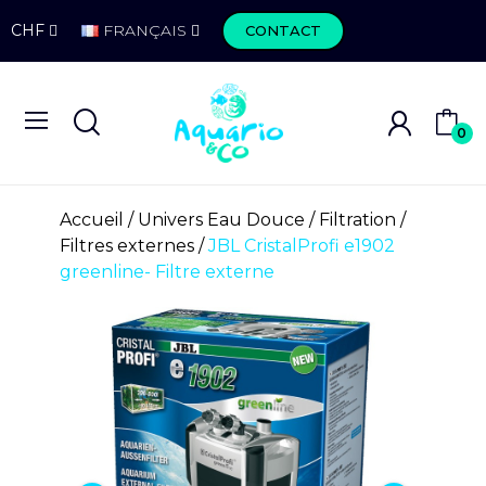
CHF
FRANÇAIS
CONTACT
0
Accueil
Univers Eau Douce
Filtration
Filtres externes
JBL CristalProfi e1902
greenline- Filtre externe