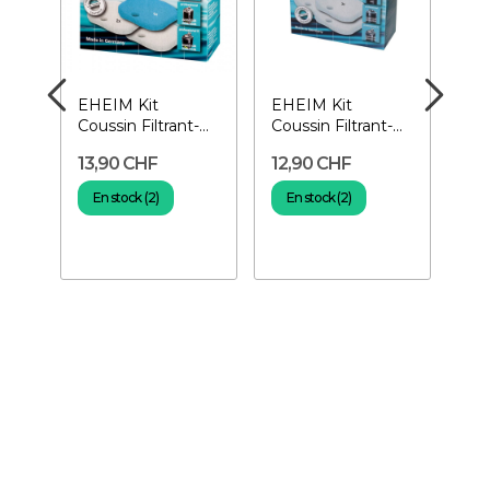
ns
EHEIM Kit
EHEIM Kit
EH
Coussin Filtrant-
Coussin Filtrant-
Cha
Pour filtre
Pour filtre
Pou
13,90 CHF
12,90 CHF
15
eXperience
eXperience 350
eXp
150/250
En stock (2)
En stock (2)
E