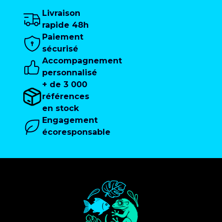
Livraison
rapide 48h
Paiement
sécurisé
Accompagnement
personnalisé
+ de 3 000
références
en stock
Engagement
écoresponsable