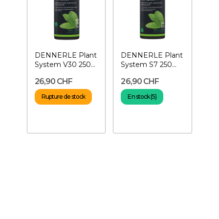
DENNERLE Plant
DENNERLE Plant
System V30 250
System S7 250
ml- Engrais liquide
ml- Vitamines et
26,90 CHF
26,90 CHF
pour...
Oligo-éléments
Rupture de stock
En stock (5)