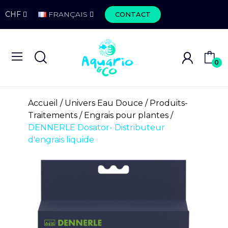
CHF
FRANÇAIS
CONTACT
0
Accueil
Univers Eau Douce
Produits-
Traitements
Engrais pour plantes
DENNERLE Dosator- Distributeur
d'engrais liquide