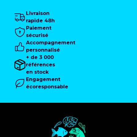
Livraison
rapide 48h
Paiement
sécurisé
Accompagnement
personnalisé
+ de 3 000
références
en stock
Engagement
écoresponsable