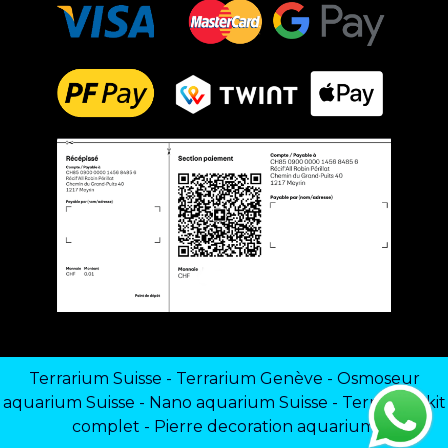
Terrarium Suisse
-
Terrarium Genève
-
Osmoseur
aquarium Suisse
-
Nano aquarium Suisse
-
Terrarium kit
complet
-
Pierre decoration aquarium