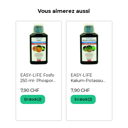
Vous aimerez aussi
EASY-LIFE Fosfo
EASY-LIFE
250 ml- Phospore
Kalium-Potassium
pour plantes
250 ml-
7,90 CHF
7,90 CHF
Potassium pour
plantes
En stock (2)
En stock (2)