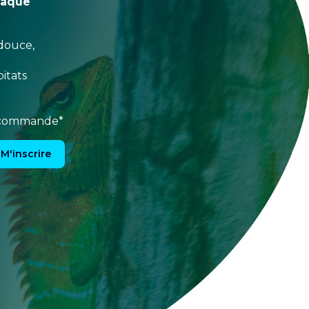
haque
douce,
itats
e commande*
M'inscrire