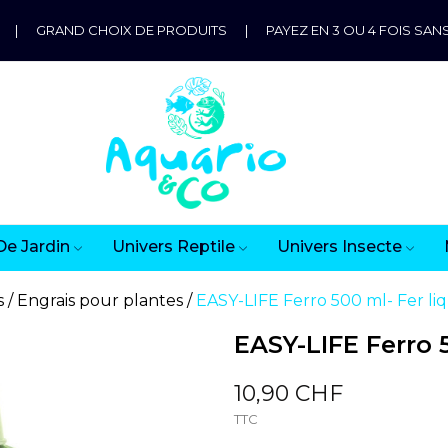
|
GRAND CHOIX DE PRODUITS
|
PAYEZ EN 3 OU 4 FOIS SANS
De Jardin
Univers Reptile
Univers Insecte
s
Engrais pour plantes
EASY-LIFE Ferro 500 ml- Fer li
EASY-LIFE Ferro 
10,90 CHF
TTC