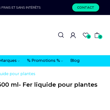
 FRAIS ET SANS INTÉRÊTS
CONTACT
0
0
Marques
% Promotions %
Blog
quide pour plantes
500 ml- Fer liquide pour plantes