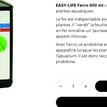
EASY-LIFE Ferro 500 ml
c
plantes aquatiques.
Le fer est indispensable p
plantes. Il “verdit” la feu
en fer entraîne un ‘jaunis
appelé chlorose.
Avec Ferro, ce problème es
apparaître lorsque les pla
l’aquarium. Il est donc r
problème.