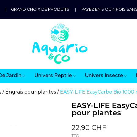
|
GRAND CHOIX DE PRODUITS
|
PAYEZ EN 3 OU 4 FOIS SANS
De Jardin
Univers Reptile
Univers Insecte
s
Engrais pour plantes
EASY-LIFE EasyCarbo Bio 1000 
EASY-LIFE EasyCa
pour plantes
22,90 CHF
TTC