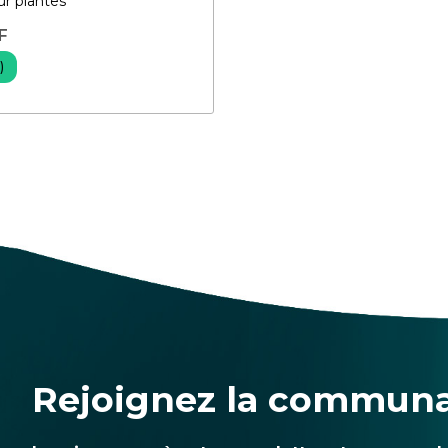
ur plantes
F
)
Rejoignez la commun