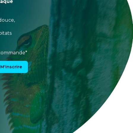
haque
douce,
itats
e commande*
M'inscrire