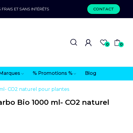
 FRAIS ET SANS INTÉRÊTS
CONTACT
0
0
Marques
% Promotions %
Blog
ml- CO2 naturel pour plantes
rbo Bio 1000 ml- CO2 naturel