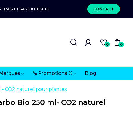
 FRAIS ET SANS INTÉRÊTS
CONTACT
0
0
Marques
% Promotions %
Blog
l- CO2 naturel pour plantes
rbo Bio 250 ml- CO2 naturel