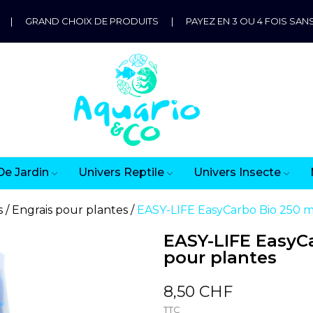
|
GRAND CHOIX DE PRODUITS
|
PAYEZ EN 3 OU 4 FOIS SANS
De Jardin
Univers Reptile
Univers Insecte
s
Engrais pour plantes
EASY-LIFE EasyCarbo Bio 250 m
EASY-LIFE EasyCa
pour plantes
8,50 CHF
TTC