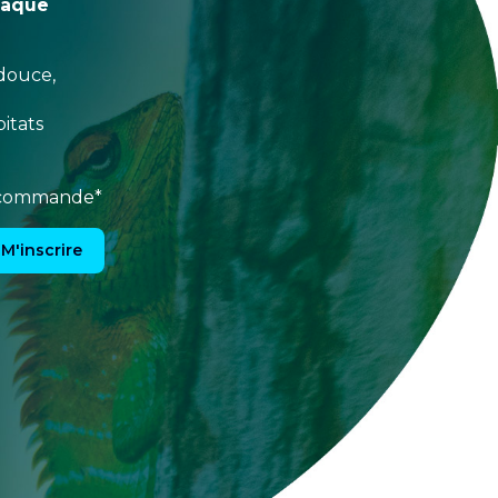
haque
douce,
itats
e commande*
M'inscrire