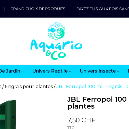
|
GRAND CHOIX DE PRODUITS
|
PAYEZ EN 3 OU 4 FOIS SANS
De Jardin
Univers Reptile
Univers Insecte
s
Engrais pour plantes
JBL Ferropol 100 ml- Engrais li
JBL Ferropol 100
plantes
7,50 CHF
TTC