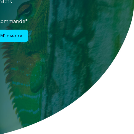
itats
e commande*
M'inscrire