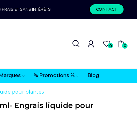
 FRAIS ET SANS INTÉRÊTS
CONTACT
0
0
Marques
% Promotions %
Blog
quide pour plantes
 ml- Engrais liquide pour