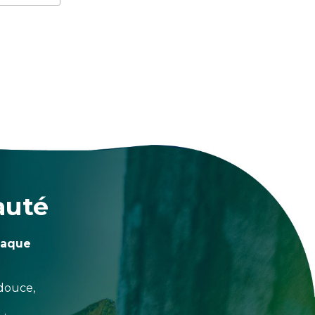
auté
haque
douce,