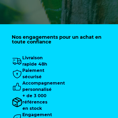
Nos engagements pour un achat en
toute confiance
Livraison
rapide 48h
Paiement
sécurisé
Accompagnement
personnalisé
+ de 3 000
références
en stock
Engagement