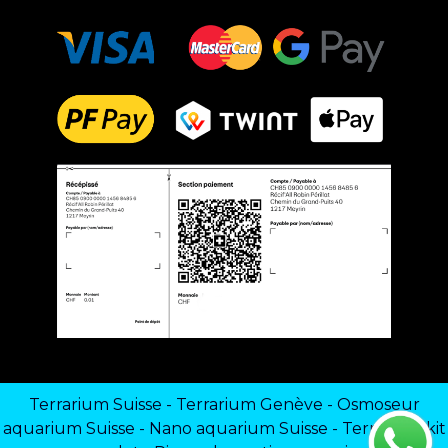
Terrarium Suisse
-
Terrarium Genève
-
Osmoseur
aquarium Suisse
-
Nano aquarium Suisse
-
Terrarium kit