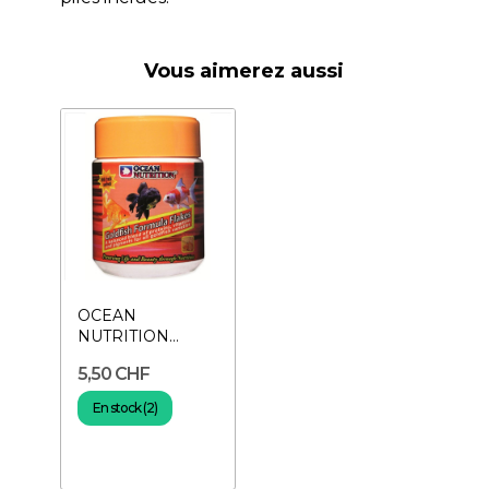
Vous aimerez aussi
OCEAN
NUTRITION
Goldfish Flakes 34
5,50 CHF
g- Nourriture en
flocons
En stock (2)