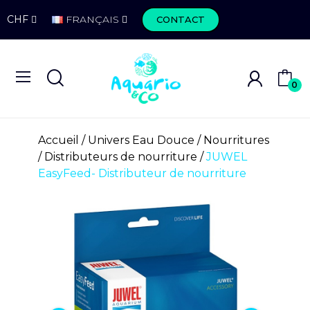
CHF
FRANÇAIS
CONTACT
0
Accueil
Univers Eau Douce
Nourritures
Distributeurs de nourriture
JUWEL
EasyFeed- Distributeur de nourriture