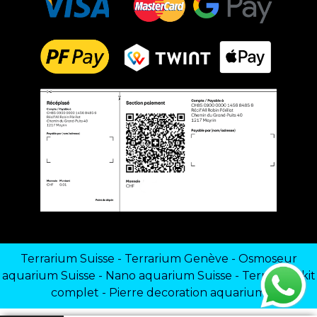
Terrarium Suisse
-
Terrarium Genève
-
Osmoseur
aquarium Suisse
-
Nano aquarium Suisse
-
Terrarium kit
complet
-
Pierre decoration aquarium