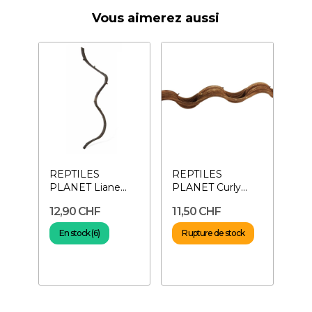
Vous aimerez aussi
REPTILES
REPTILES
PLANET Liane
PLANET Curly
naturelle 60-80
Vine 50-60 cm-
12,90 CHF
11,50 CHF
cm- Décoration
Branche pour
pour...
terrarium
En stock (6)
Rupture de stock