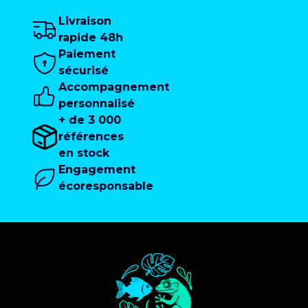
Livraison
rapide 48h
Paiement
sécurisé
Accompagnement
personnalisé
+ de 3 000
références
en stock
Engagement
écoresponsable