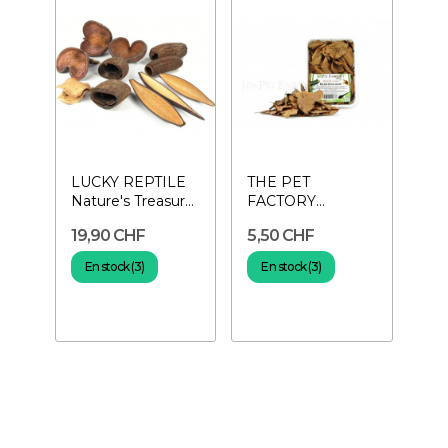
LUCKY REPTILE
THE PET
Nature's Treasure-
FACTORY
Décoration
Buchenlaub 1 L-
19,90 CHF
5,50 CHF
naturelle...
Feuilles naturelles
pour...
En stock (3)
En stock (3)