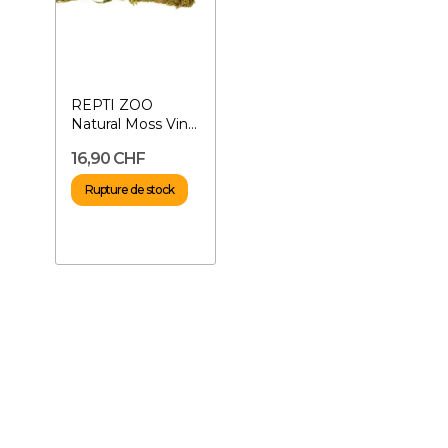
REPTI ZOO
Natural Moss Vine
Ø15mm- Liane
16,90 CHF
flexible pour...
Rupture de stock