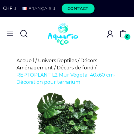
CHF
FRANÇAIS
CONTACT
0
Accueil
Univers Reptiles
Décors-
Aménagement
Décors de fond
REPTOPLANT L2 Mur Végétal 40x60 cm-
Décoration pour terrarium