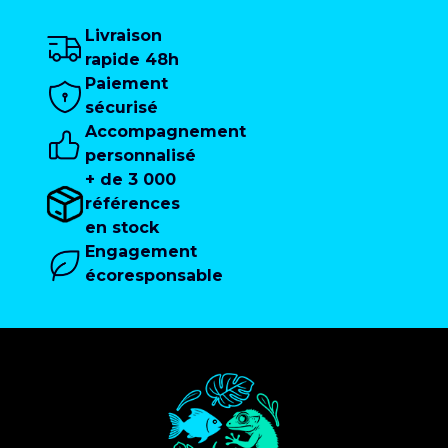
Livraison
rapide 48h
Paiement
sécurisé
Accompagnement
personnalisé
+ de 3 000
références
en stock
Engagement
écoresponsable