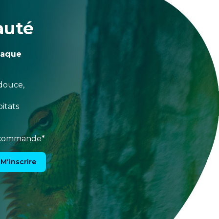
auté
haque
douce,
itats
e commande*
M'inscrire