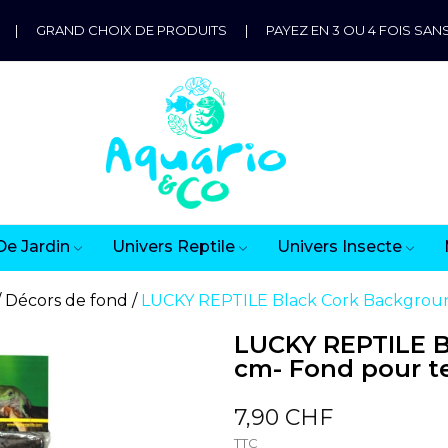
|
GRAND CHOIX DE PRODUITS
|
PAYEZ EN 3 OU 4 FOIS SANS
De Jardin
Univers Reptile
Univers Insecte
Décors de fond
LUCKY REPTILE Black Cork Backgroun
LUCKY REPTILE B
cm- Fond pour t
7,90 CHF
TTC