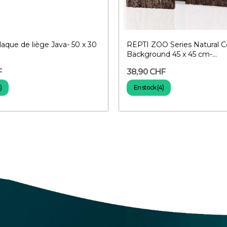
que de liège Java- 50 x 30
REPTI ZOO Series Natural Co
Background 45 x 45 cm-...
F
38,90 CHF
)
En stock (4)