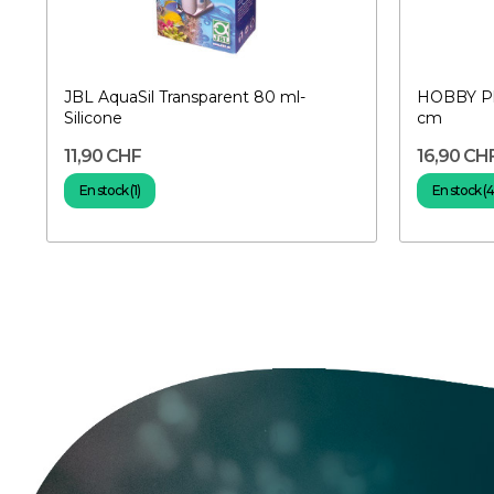
JBL AquaSil Transparent 80 ml-
HOBBY Pla
Silicone
cm
11,90 CHF
16,90 CH
En stock (1)
En stock (4