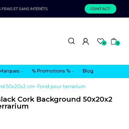
 FRAIS ET SANS INTÉRÊTS
CONTACT
0
0
Marques
% Promotions %
Blog
d 50x20x2 cm- Fond pour terrarium
lack Cork Background 50x20x2
errarium