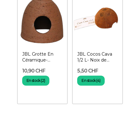
JBL Grotte En
JBL Cocos Cava
Céramique-
1/2 L- Noix de
Décoration
coco
10,90 CHF
5,50 CHF
En stock (2)
En stock (4)