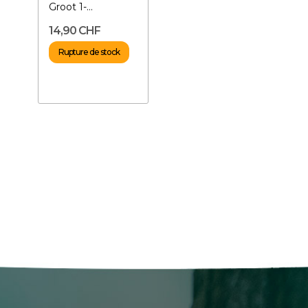
Groot 1-
Décoration pour
14,90 CHF
aquarium /...
Rupture de stock