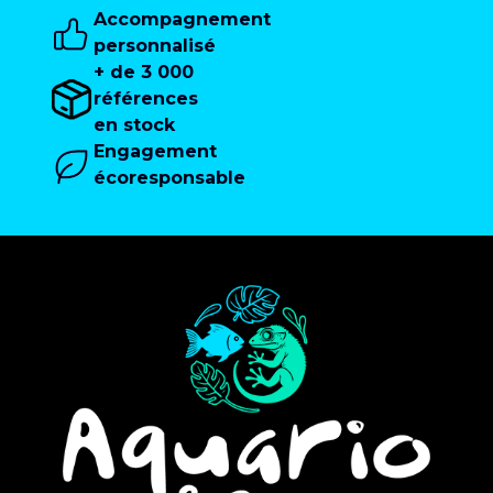
Accompagnement
personnalisé
+ de 3 000
références
en stock
Engagement
écoresponsable