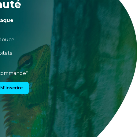
auté
haque
douce,
itats
e commande*
M'inscrire