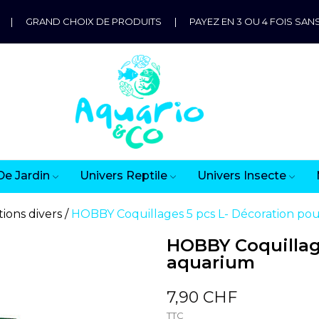
|
GRAND CHOIX DE PRODUITS
|
PAYEZ EN 3 OU 4 FOIS SANS
De Jardin
Univers Reptile
Univers Insecte
ions divers
HOBBY Coquillages 5 pcs L- Décoration po
HOBBY Coquillag
aquarium
7,90 CHF
TTC