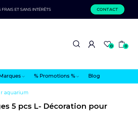
 FRAIS ET SANS INTÉRÊTS
CONTACT
0
0
Marques
% Promotions %
Blog
ur aquarium
es 5 pcs L- Décoration pour