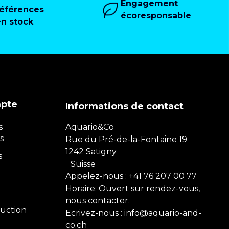
Engagement
références
écoresponsable
en stock
mpte
Informations de contact
s
Aquario&Co
s
Rue du Pré-de-la-Fontaine 19
1242 Satigny
s
Suisse
Appelez-nous :
+41 76 207 00 77
Horaire: Ouvert sur rendez-vous,
nous contacter.
uction
Ecrivez-nous :
info@aquario-and-
co.ch