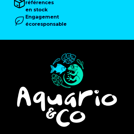
références
en stock
Engagement
écoresponsable