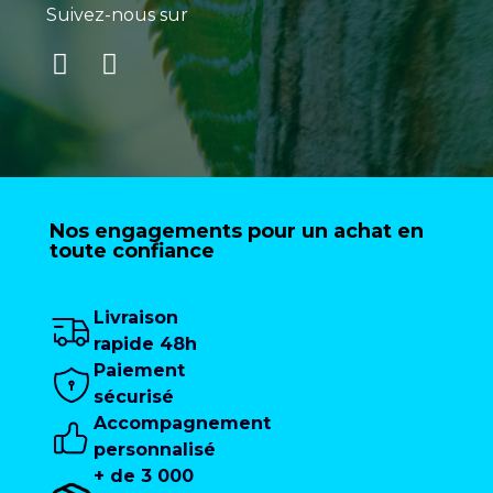
Suivez-nous sur
Nos engagements pour un achat en
toute confiance
Livraison
rapide 48h
Paiement
sécurisé
Accompagnement
personnalisé
+ de 3 000