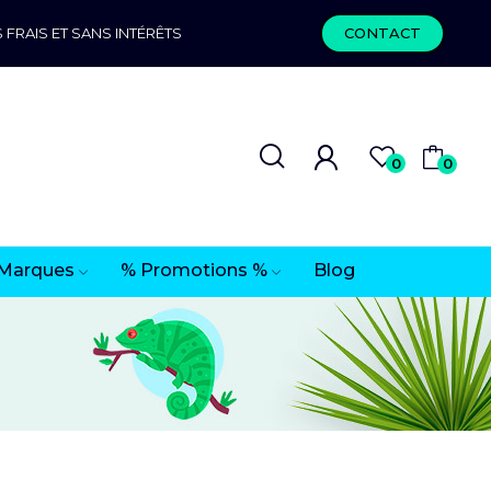
 FRAIS ET SANS INTÉRÊTS
CONTACT
0
0
Marques
% Promotions %
Blog