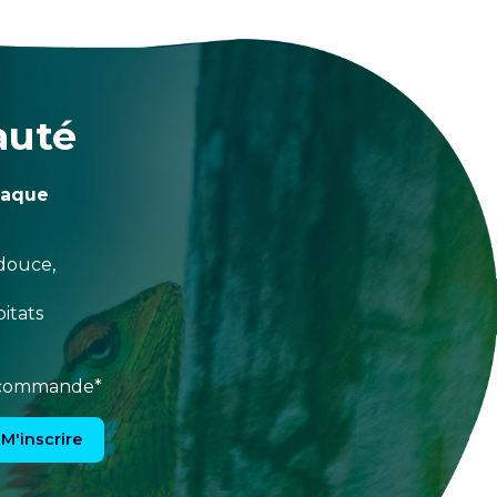
auté
haque
douce,
itats
e commande*
M'inscrire