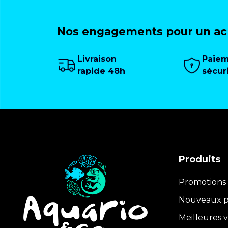
Nos engagements pour un ach
Livraison
Paie
rapide 48h
sécur
Produits
Promotions
Nouveaux p
Meilleures 