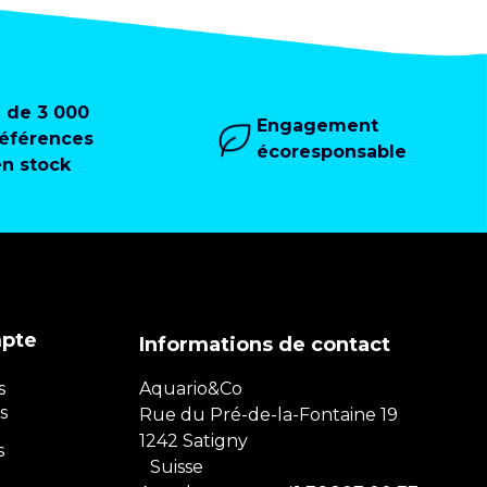
+ de 3 000
Engagement
références
écoresponsable
en stock
mpte
Informations de contact
s
Aquario&Co
s
Rue du Pré-de-la-Fontaine 19
1242 Satigny
s
Suisse