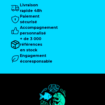
Livraison
rapide 48h
Paiement
sécurisé
Accompagnement
personnalisé
+ de 3 000
références
en stock
Engagement
écoresponsable