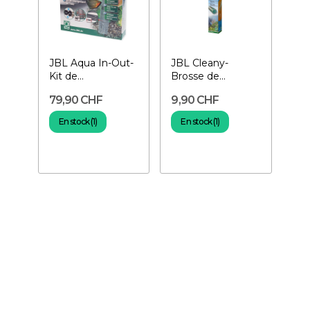
JBL Aqua In-Out-
JBL Cleany-
Kit de
Brosse de
changement
nettoyage pour
79,90 CHF
9,90 CHF
d'eau
tuyaux
En stock (1)
En stock (1)