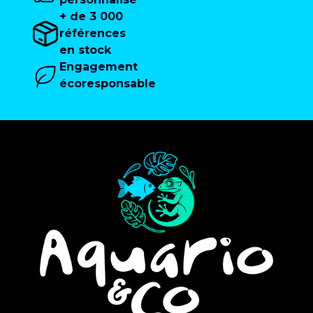
+ de 3 000
références
en stock
Engagement
écoresponsable