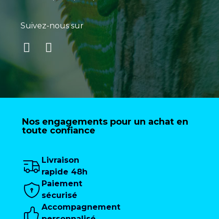
Suivez-nous sur
Nos engagements pour un achat en
toute confiance
Livraison
rapide 48h
Paiement
sécurisé
Accompagnement
personnalisé