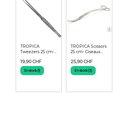
TROPICA
TROPICA Scissors
Tweezers 25 cm-
25 cm- Ciseaux
Pince pour
pour plantes
19,90 CHF
25,90 CHF
plantes
En stock (1)
En stock (3)