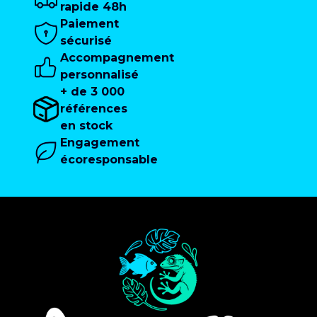
rapide 48h
Paiement
sécurisé
Accompagnement
personnalisé
+ de 3 000
références
en stock
Engagement
écoresponsable