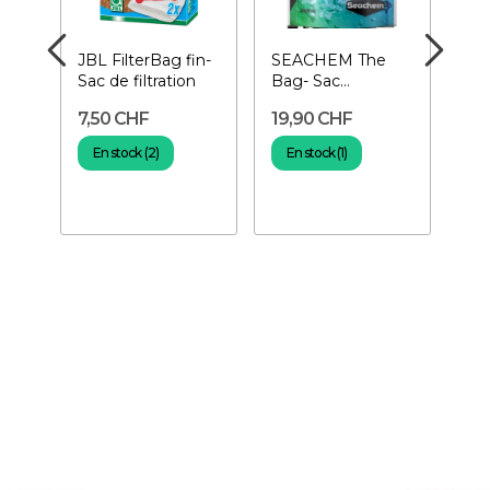
JBL FilterBag fin-
SEACHEM The
PR
Sac de filtration
Bag- Sac
Bio
réutilisable de
am
7,50 CHF
19,90 CHF
22
filtration
Bac
aq
En stock (2)
En stock (1)
E