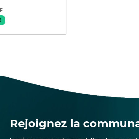
F
)
Rejoignez la commun