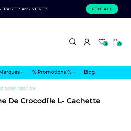
 FRAIS ET SANS INTÉRÊTS
CONTACT
0
0
Marques
% Promotions %
Blog
 pour reptiles
e De Crocodile L- Cachette