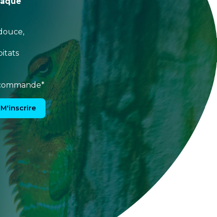
haque
douce,
itats
e commande*
M'inscrire