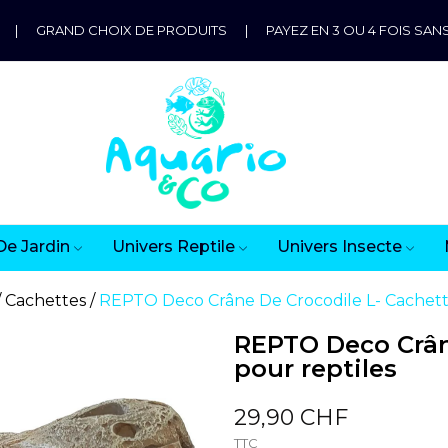
|
GRAND CHOIX DE PRODUITS
|
PAYEZ EN 3 OU 4 FOIS SANS
De Jardin
Univers Reptile
Univers Insecte
Cachettes
REPTO Deco Crâne De Crocodile L- Cachette
REPTO Deco Crân
pour reptiles
29,90 CHF
TTC