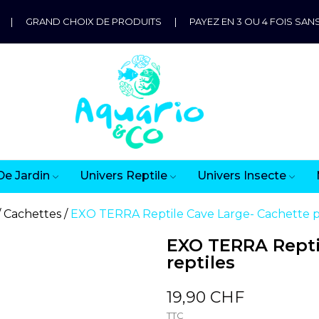
|
GRAND CHOIX DE PRODUITS
|
PAYEZ EN 3 OU 4 FOIS SANS
De Jardin
Univers Reptile
Univers Insecte
Cachettes
EXO TERRA Reptile Cave Large- Cachette p
EXO TERRA Repti
reptiles
19,90 CHF
TTC