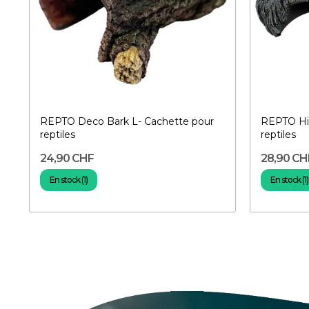
REPTO Deco Bark L- Cachette pour
REPTO Hiding L- Cac
reptiles
reptiles
24,90 CHF
28,90 CH
En stock (1)
En stock (1)