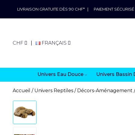
LIVRAISON GRATUITE DÈS 90 CHF*
|
PAIEMENT SÉCURISÉ
CHF
FRANÇAIS
Univers Eau Douce
Univers Bassin 
Accueil
Univers Reptiles
Décors-Aménagement