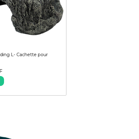
hette pour
F