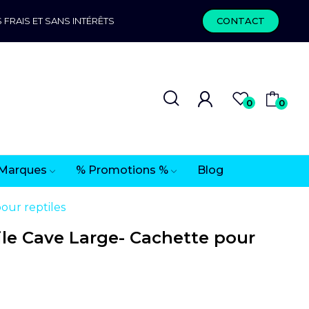
 FRAIS ET SANS INTÉRÊTS
CONTACT
0
0
Marques
% Promotions %
Blog
our reptiles
le Cave Large- Cachette pour