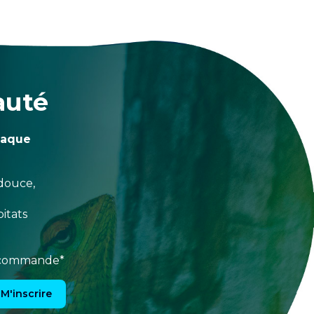
auté
haque
douce,
itats
e commande*
M'inscrire