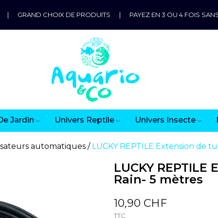
|
GRAND CHOIX DE PRODUITS
|
PAYEZ EN 3 OU 4 FOIS SANS
De Jardin
Univers Reptile
Univers Insecte
sateurs automatiques
LUCKY REPTILE Extension de tu
LUCKY REPTILE E
Rain- 5 mètres
10,90 CHF
TTC