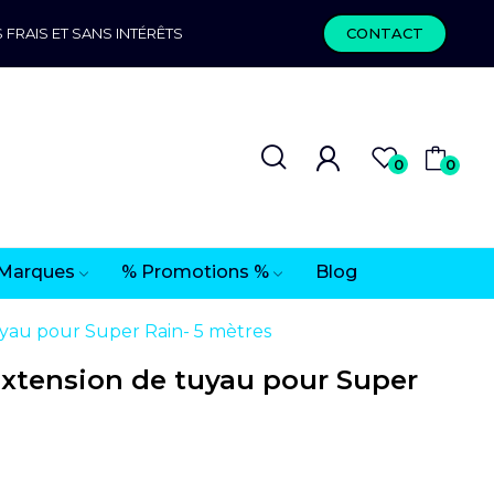
 FRAIS ET SANS INTÉRÊTS
CONTACT
0
0
Marques
% Promotions %
Blog
yau pour Super Rain- 5 mètres
xtension de tuyau pour Super