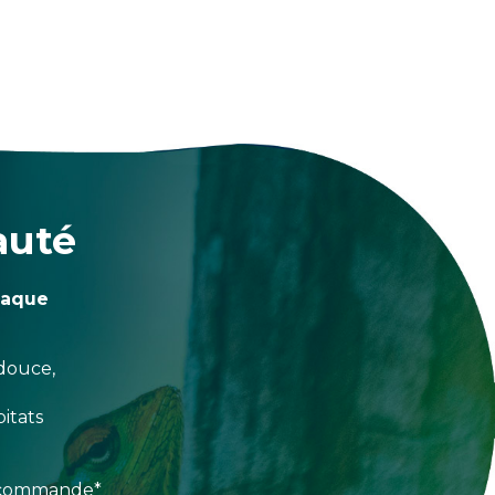
auté
haque
douce,
itats
e commande*