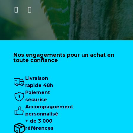
Nos engagements pour un achat en
toute confiance
Livraison
rapide 48h
Paiement
sécurisé
Accompagnement
personnalisé
+ de 3 000
références