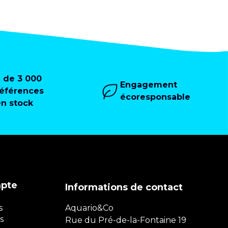
+ de 3 000
Engagement
références
écoresponsable
en stock
mpte
Informations de contact
s
Aquario&Co
s
Rue du Pré-de-la-Fontaine 19