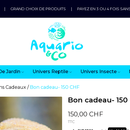
|
GRAND CHOIX DE PRODUITS
|
PAYEZ EN 3 OU 4 FOIS SANS
De Jardin
Univers Reptile
Univers Insecte
ns Cadeaux
Bon cadeau- 150 CHF
Bon cadeau- 150
150,00 CHF
TTC