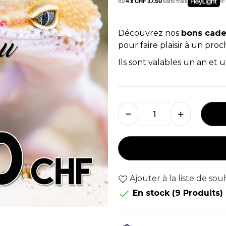
ou
4 x CHF 37.50
sans frais
Découvrez nos
bons cad
pour faire plaisir à un pro
Ils sont valables un an et ut
Ajouter à la liste de sou

En stock
(9 Produits)