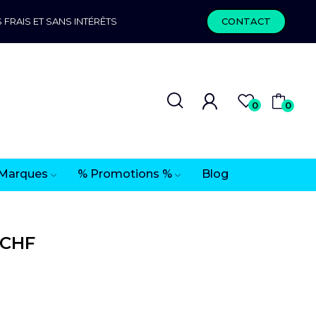
 FRAIS ET SANS INTÉRÊTS
CONTACT
0
0
Marques
% Promotions %
Blog
 CHF