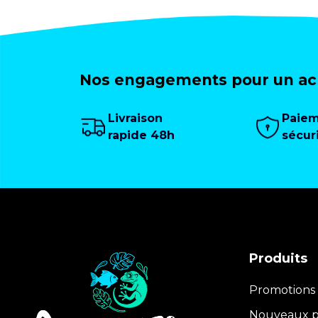
Nos engagements pour un ach
Livraison
Paie
rapide 48h
sécur
Produits
Promotions
Nouveaux p