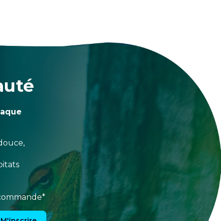
auté
haque
douce,
itats
e commande*
M'inscrire