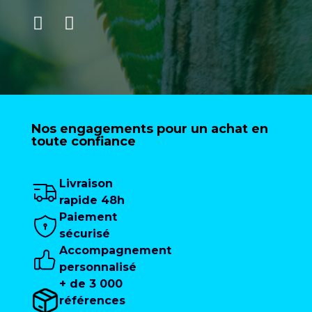
Nos engagements pour un achat en
toute confiance
Livraison
rapide 48h
Paiement
sécurisé
Accompagnement
personnalisé
+ de 3 000
références