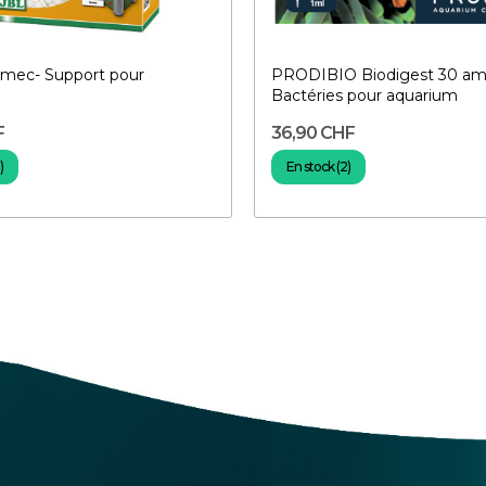
omec- Support pour
PRODIBIO Biodigest 30 am
Bactéries pour aquarium
F
36,90 CHF
)
En stock (2)