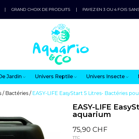
|
GRAND CHOIX DE PRODUITS
|
PAYEZ EN 3 OU 4 FOIS SANS
De Jardin
Univers Reptile
Univers Insecte
s
Bactéries
EASY-LIFE EasyStart 5 Litres- Bactéries po
EASY-LIFE EasySt
aquarium
75,90 CHF
TTC