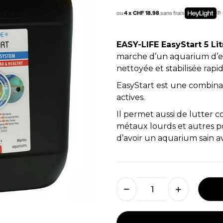
ou
4 x CHF 18.98
sans frais
EASY-LIFE EasyStart 5 Lit
marche d’un aquarium d’ea
nettoyée et stabilisée rap
EasyStart est une combin
actives.
Il permet aussi de lutter co
métaux lourds et autres pol
d’avoir un aquarium sain av