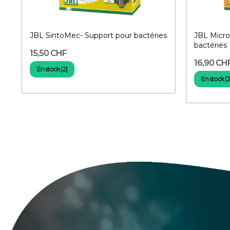
JBL SintoMec- Support pour bactéries
JBL Micr
bactéries
15,50 CHF
16,90 CH
En stock (2)
En stock (2