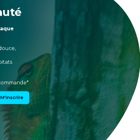
auté
haque
douce,
itats
e commande*
M'inscrire