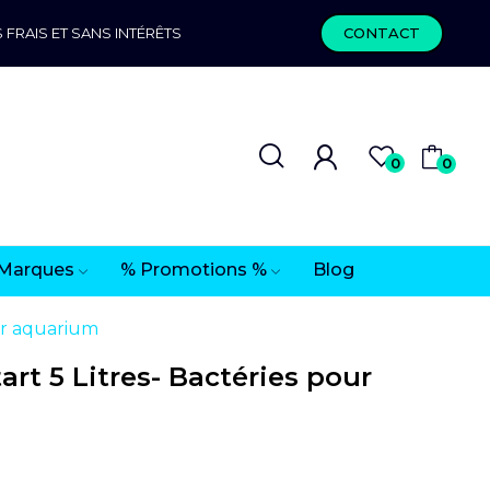
 FRAIS ET SANS INTÉRÊTS
CONTACT
0
0
Marques
% Promotions %
Blog
ur aquarium
art 5 Litres- Bactéries pour