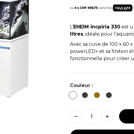
ou
4 x CHF 499.75
sans frais
L’
EHEIM incpiria 330
est 
litres
, idéale pour l’aquari
Avec sa cuve de 100 x 60 
powerLED+ et sa finition é
fonctionnelle pour créer 
Couleur :
Alpin
Graphite
Alpin/Nature
Graphite