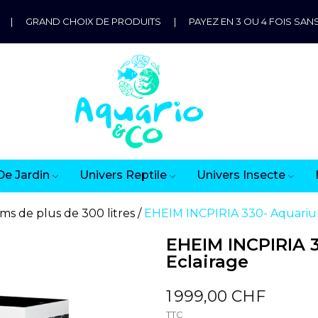
|
GRAND CHOIX DE PRODUITS
|
PAYEZ EN 3 OU 4 FOIS SANS
De Jardin
Univers Reptile
Univers Insecte
ms de plus de 300 litres
EHEIM INCPIRIA 330- Aquariu
EHEIM INCPIRIA 
Eclairage
1 999,00 CHF
TTC