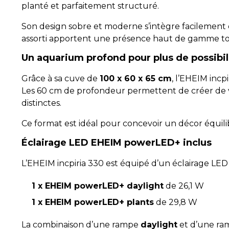
planté et parfaitement structuré.
Son design sobre et moderne s’intègre facilement 
assorti apportent une présence haut de gamme tout
Un aquarium profond pour plus de possibil
Grâce à sa cuve de
100 x 60 x 65 cm
, l’EHEIM inc
Les 60 cm de profondeur permettent de créer de vér
distinctes.
Ce format est idéal pour concevoir un décor équili
Éclairage LED EHEIM powerLED+ inclus
L’EHEIM incpiria 330 est équipé d’un éclairage LE
1 x EHEIM powerLED+ daylight
de 26,1 W
1 x EHEIM powerLED+ plants
de 29,8 W
La combinaison d’une rampe
daylight
et d’une r