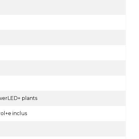
owerLED+ plants
l+e inclus