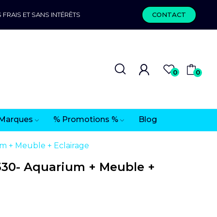
 FRAIS ET SANS INTÉRÊTS
CONTACT
0
0
Marques
% Promotions %
Blog
m + Meuble + Eclairage
330- Aquarium + Meuble +