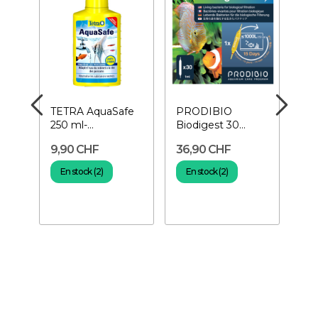
TETRA AquaSafe
PRODIBIO
AM
250 ml-
Biodigest 30
Re
les
Conditionneur
ampoules-
Dif
9,90 CHF
36,90 CHF
11
d'eau
Bactéries pour
aquarium
En stock (2)
En stock (2)
E